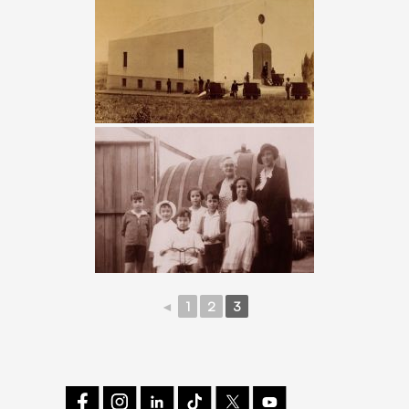
◄
1
2
3